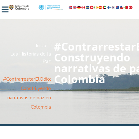
#Contrarrestar
Inicio
|
Construyendo
Las Historias de la
Paz
narrativas de p
|
Colombia
#ContrarrestarElOdio:
Construyendo
narrativas de paz en
Colombia