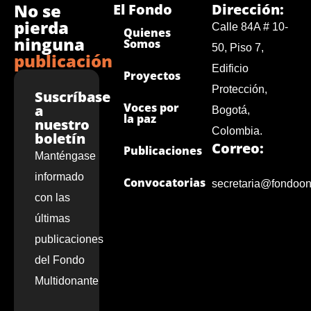
No se
El Fondo
Dirección:
pierda
Calle 84A # 10-
Quienes
ninguna
Somos
50, Piso 7,
publicación
Edificio
Proyectos
Protección,
Suscríbase
Voces por
a
Bogotá,
la paz
nuestro
Colombia.
boletín
Correo:
Publicaciones
Manténgase
informado
Convocatorias
secretaria@fondoon
con las
últimas
publicaciones
del Fondo
Multidonante