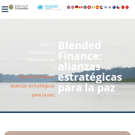
Blended
Inicio
|
Finance:
Proyectos y
Convocatorias
alianzas
|
estratégicas
Blended Finance:
para la paz
alianzas estratégicas
para la paz