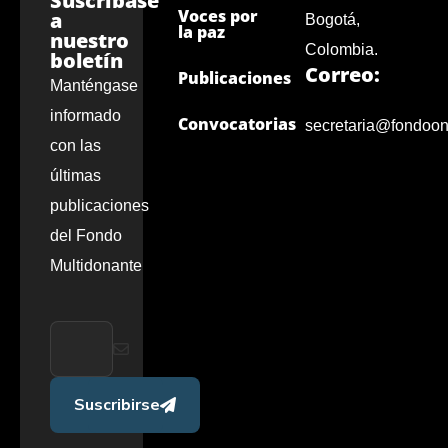
Suscríbase
Voces por
a
Bogotá,
la paz
nuestro
Colombia.
boletín
Correo:
Publicaciones
Manténgase
informado
Convocatorias
secretaria@fondoon
con las
últimas
publicaciones
del Fondo
Multidonante
Suscribirse