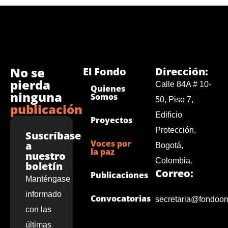
No se
El Fondo
Dirección:
pierda
Calle 84A # 10-
Quienes
ninguna
Somos
50, Piso 7,
publicación
Edificio
Proyectos
Protección,
Suscríbase
Voces por
a
Bogotá,
la paz
nuestro
Colombia.
boletín
Correo:
Publicaciones
Manténgase
informado
Convocatorias
secretaria@fondoon
con las
últimas