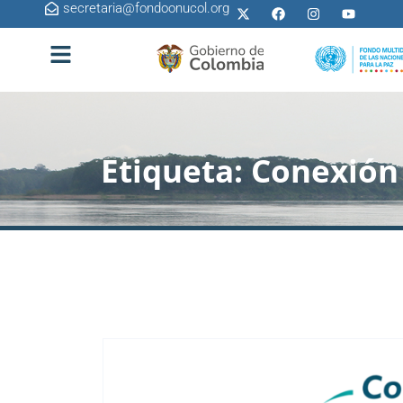
secretaria@fondoonucol.org
Etiqueta:
Conexión