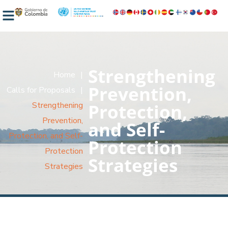
Strengthening
Home
|
Prevention,
Calls for Proposals
|
Strengthening
Protection,
Prevention,
and Self-
Protection, and Self-
Protection
Protection
Strategies
Strategies