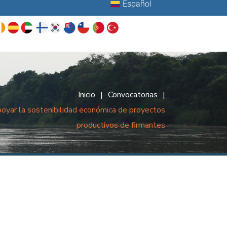
Español
Inicio
|
Convocatorias
|
oyar la sostenibilidad económica de proyectos
productivos de firmantes