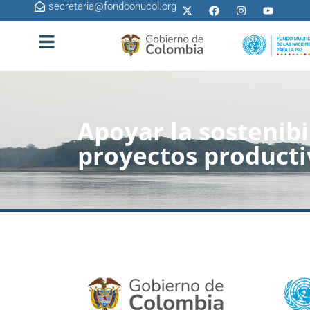
secretaria@fondoonucol.org
Apoyar la sostenib
proyectos producti